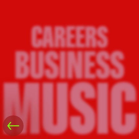
CAREERS
BUSINESS
MUSIC
←