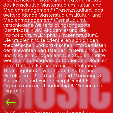
das konsekutive Masterstudium“Kultur- und
Medienmanagement“ (Präsenzstudium), das
weiterbildende Masterstudium „Kultur- und
CAREERS
Medienmanagement“ (Fernstudium),
verschiedene Weiterbildungsangebote
(Zertifikate, KMM Akademie) und die
Promotion zum „Dr. phil.“ (Präsenzstudium).
BUSINESS
Die Studieninhalte orientieren sich an den
theoretischen und praktischen Erfordernissen
der relevanten Berufsfelder im Bereich Kultur-
und Medienmanagement. Die Studieninhalte
MUSIC
werden in aufeinander aufbauenden Modulen
vermittelt, die Elemente aus den folgenden
Themengebieten verbinden: 1. Kultur und
Gesellschaft 2. Wirtschaft und Marketing 3.
Stiftungen und Fundraising 4. Recht 5.
Organisation und Leadership 6. Medien und
Digitales.
←
Ziele:
Der Auf- und Ausbau von instrumentellen,